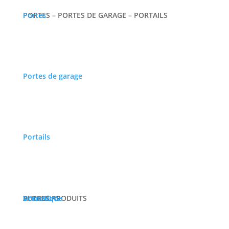
PORTES – PORTES DE GARAGE – PORTAILS
Portes
Portes de garage
Portails
VERANDAS
PERGOLAS
AUTRES PRODUITS
Domotique