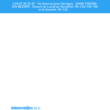
04 67 30 32 47 - 14, Avenue Jean Sénégas - 34490 THEZAN-
LES-BEZIERS - Ouvert du Lundi au Vendredi : 9h-12h/14h-18h
et le Samedi : 9h-12h
NOUVEAUTÉ – STORE MARKILUX 6000
Juil 16, 2013
|
Actualités
Articles récents
Congés d’été du 1er au 22 août
Offre de rentrée 2025
Foire de Narbonne
Sponsors du festival ORB IN FEST
Menu
COLOMBEAU ALU
Présentation
≡
╳