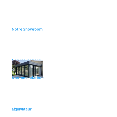
Foire de Beziers 2025
Commentaires récents
Notre Showroom
Catégories
Actualités
Nos évènements
Nos réalisations
Nos réalisations
Portails
Portes de garage
Nos recommandations
Design
Cibleweb
|
RGPD
|
Mentions Légales
|
CGV
|
Plan du site
Expert rénovateur
Ce site utilise des cookies pour améliorer votre expérience. Nous