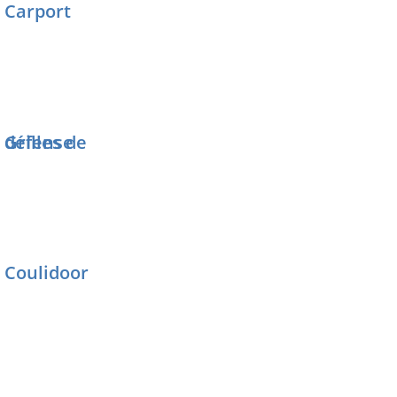
Carport
5 stars
Grilles de défense
4 stars
Coulidoor