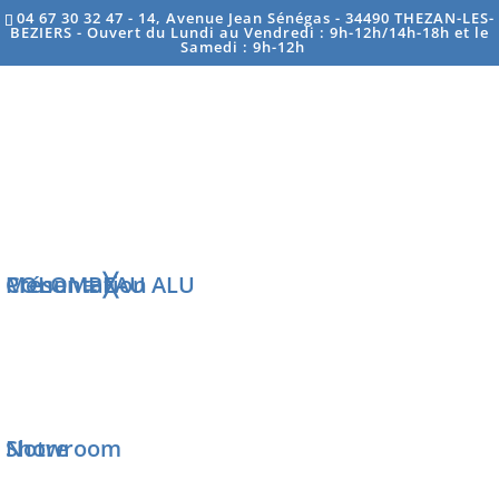
04 67 30 32 47 - 14, Avenue Jean Sénégas - 34490 THEZAN-LES-
BEZIERS - Ouvert du Lundi au Vendredi : 9h-12h/14h-18h et le
Samedi : 9h-12h
FENÊTRE ET
PORTE-FENÊTRE
PVC SUR
MESURE
Menu
COLOMBEAU ALU
Présentation
≡
╳
Pour vous
sentir
Notre Showroom