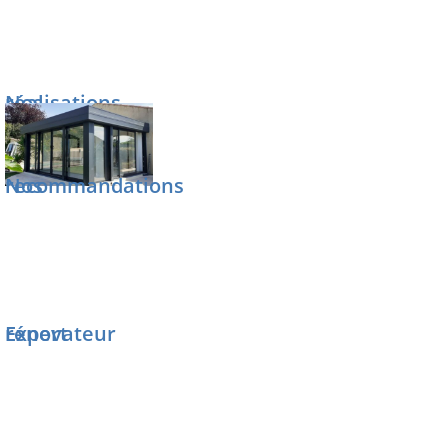
bien chez
Nos réalisations
vous
Nos recommandations
Notre
fenêtre PVC
allie élégance, fiabilité,
performance thermique et sécurité. Elle vous
Expert rénovateur
garantit d’importantes économies d’énergie,
un confort et une durabilité incomparables.
Pour votre habitat et votre bien-être, la qualité
n’est pas une option.