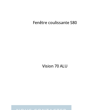
Fenêtre coulissante S80
Vision 70 ALU
vos fenêtres sur-mesure
Laissez entrer la lumière
Contactez notre Technicien Conseil
www.colombeau-alu.com