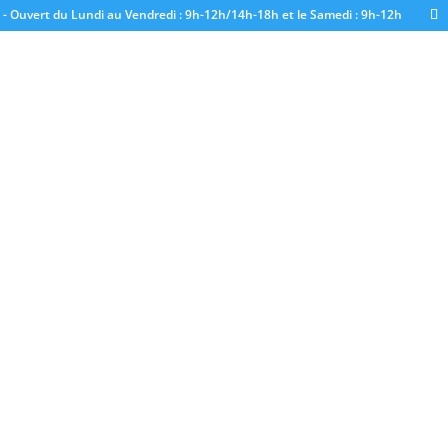
- Ouvert du Lundi au Vendredi : 9h-12h/14h-18h et le Samedi : 9h-12h
po de Beziers du 27 au 30 mars 2025 et ve
utour d’un apéritif vendredi 28 mars à pa
de 18h !