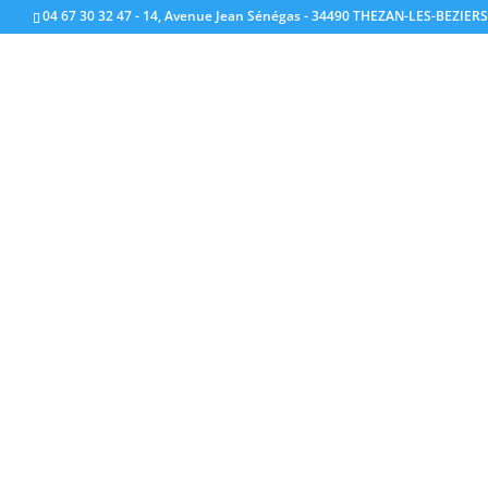
04 67 30 32 47 - 14, Avenue Jean Sénégas - 34490 THEZAN-LES-BEZIERS 
Foire de Beziers 2025
Mar 26, 2025
|
Nos évènements
Retrouvez-nous à la foire ex
passer un moment convivial a