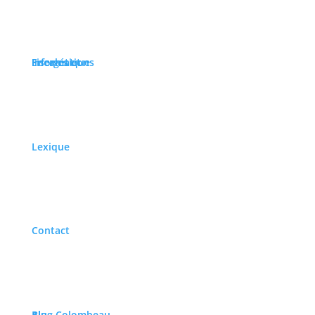
Catégories
Actualités
Nos évènements
Informations Fiscales et Energétique
Nos réalisations
Portails
Portes de garage
Lexique
Design
Cibleweb
|
RGPD
|
Mentions Légales
|
CGV
|
Plan du site
Ce site utilise des cookies pour améliorer votre expérience. Nous
Contact
supposons que cela vous convient, mais vous pouvez paramétrer
les cookies si vous le souhaitez.
Paramétrage des Cookies
Accepter
Blog Colombeau Alu