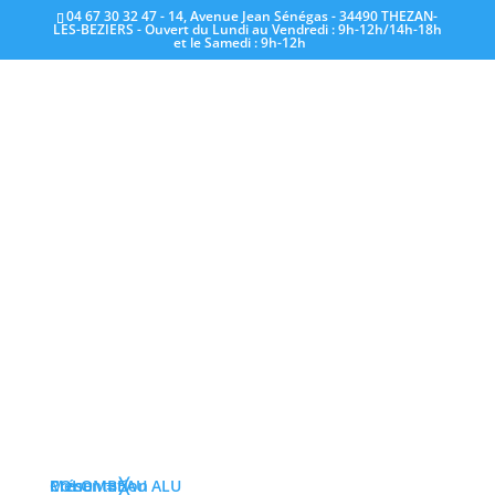
04 67 30 32 47 - 14, Avenue Jean Sénégas - 34490 THEZAN-
LES-BEZIERS - Ouvert du Lundi au Vendredi : 9h-12h/14h-18h
et le Samedi : 9h-12h
Colombeau Alu au
Leclerc de Beziers
Jan 24, 2025
|
Nos évènements
Colombeau Alu a le plaisir de vous présenter
son stand à la Galeries de Leclerc Montimaran
à Béziers jusqu’au
1er février 2025.
Venez nous
rendre visite!
Menu
COLOMBEAU ALU
Présentation
≡
╳